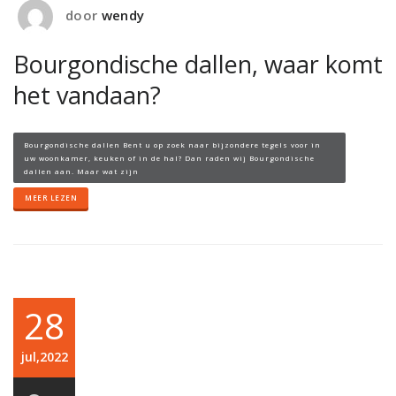
door
wendy
Bourgondische dallen, waar komt
het vandaan?
Bourgondische dallen Bent u op zoek naar bijzondere tegels voor in
uw woonkamer, keuken of in de hal? Dan raden wij Bourgondische
dallen aan. Maar wat zijn
MEER LEZEN
28
jul,2022