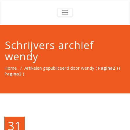
TOGGLE
NAVIGATION
Schrijvers archief
wendy
Home
/
Artikelen gepubliceerd door wendy
( Pagina2 ) (
Pagina2 )
31