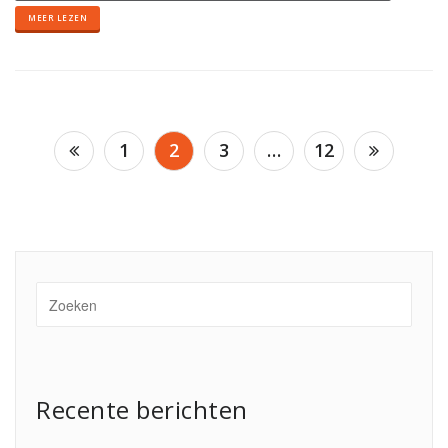
MEER LEZEN
Berichten
1
2
3
…
12
paginering
Recente berichten