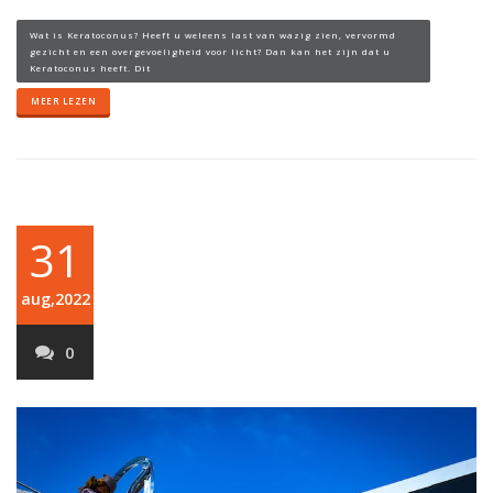
Wat is Keratoconus? Heeft u weleens last van wazig zien, vervormd
gezicht en een overgevoeligheid voor licht? Dan kan het zijn dat u
Keratoconus heeft. Dit
MEER LEZEN
31
aug,2022
0