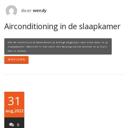
door
wendy
Airconditioning in de slaapkamer
Om de nachtrust te bevorderen Je brengt dagelijks veel uren door in je
slaapkamer. Wellicht is het zelfs het belangrijkste vertrek in je huis.
Het is namel
MEER LEZEN
31
aug,2022
0