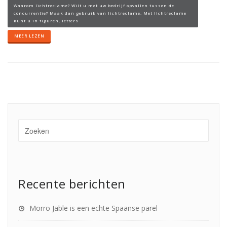
Waarom lichtreclame? Wilt u met uw bedrijf opvallen tussen de
concurrentie? Maak dan gebruik van lichtreclame. Met lichtreclame
kunt u in figuren, letters
MEER LEZEN
Recente berichten
Morro Jable is een echte Spaanse parel