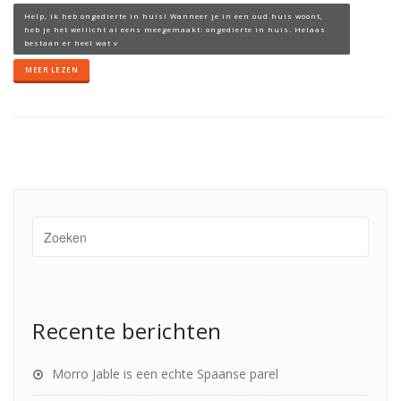
Help, ik heb ongedierte in huis! Wanneer je in een oud huis woont,
heb je het wellicht al eens meegemaakt: ongedierte in huis. Helaas
bestaan er heel wat v
MEER LEZEN
Recente berichten
Morro Jable is een echte Spaanse parel