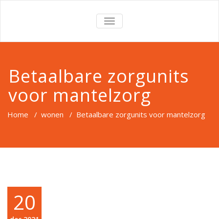
TOGGLE
NAVIGATION
Betaalbare zorgunits
voor mantelzorg
Home
/
wonen
/
Betaalbare zorgunits voor mantelzorg
20