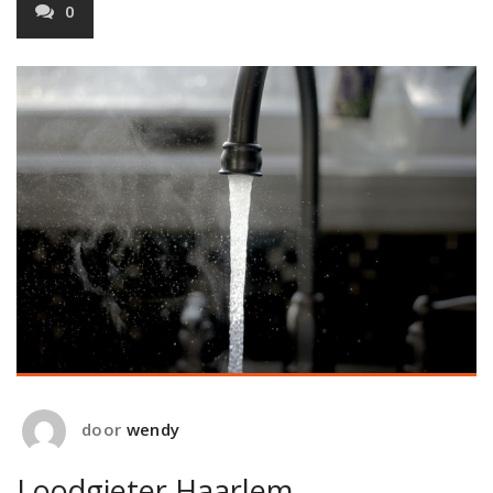
0
door
wendy
Loodgieter Haarlem