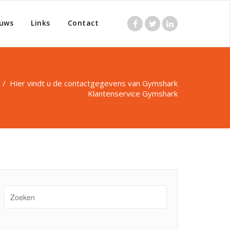
uws
Links
Contact
/
Hier vindt u de contactgegevens van Gymshark
Klantenservice Gymshark