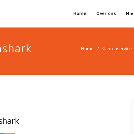
Home
Over ons
Nie
mshark
Home
/
Klantenservice
shark