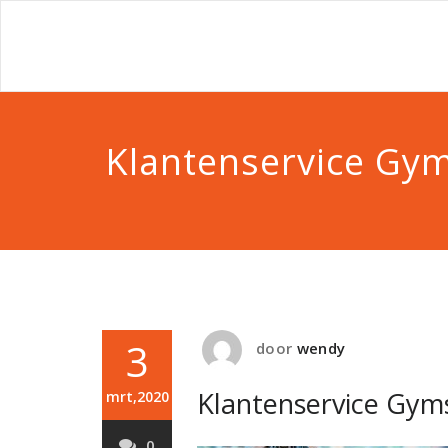
Klantenservice Gy
3
door
wendy
Klantenservice Gym
mrt,2020
0